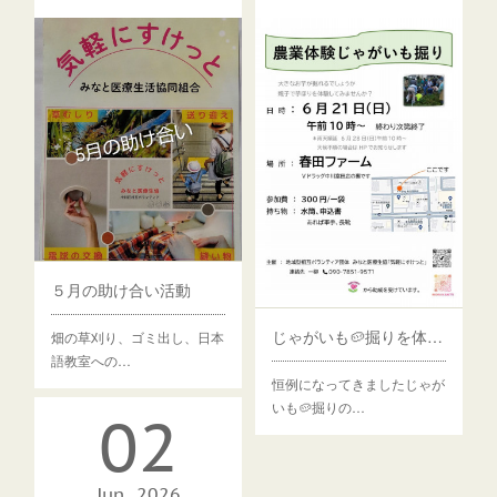
５月の助け合い活動
じゃがいも🥔掘りを体験してみませんか？
畑の草刈り、ゴミ出し、日本
語教室への…
恒例になってきましたじゃが
いも🥔掘りの…
02
Jun
2026