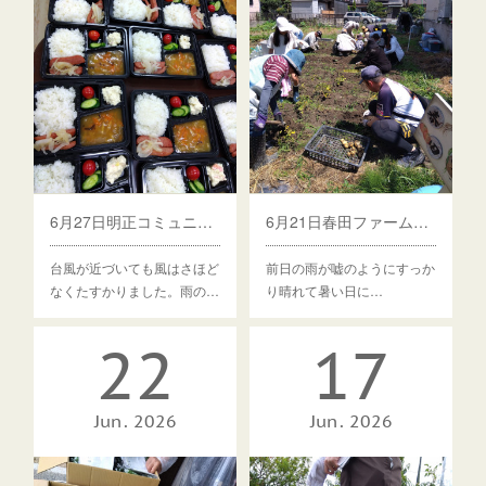
6月27日明正コミュニティセンターでひよっこ食堂しました
6月21日春田ファームでじゃがいも🥔掘りをしました
台風が近づいても風はさほど
前日の雨が嘘のようにすっか
なくたすかりました。雨の…
り晴れて暑い日に…
22
17
Jun
2026
Jun
2026