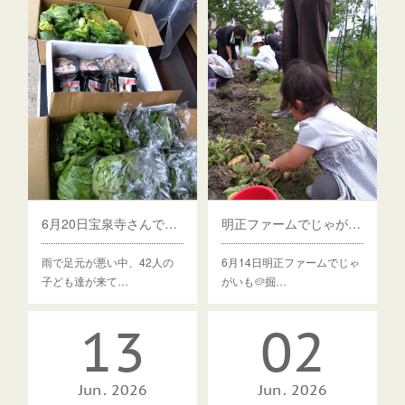
6月20日宝泉寺さんでひよっこ食堂戸田しました
明正ファームでじゃがいも🥔掘りをしました
雨で足元が悪い中、42人の
6月14日明正ファームでじゃ
子ども達が来て…
がいも🥔掘…
13
02
Jun
2026
Jun
2026