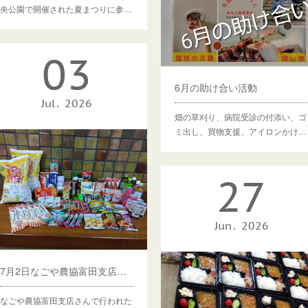
央公園で開催された夏まつりに参…
03
6月の助け合い活動
Jul
2026
畑の草刈り、病院受診の付添い、ゴ
ミ出し、買物支援、アイロンかけ…
27
Jun
2026
7月2日なごや農協富田支店さんで食材をいただきました
なごや農協富田支店さんで行われた