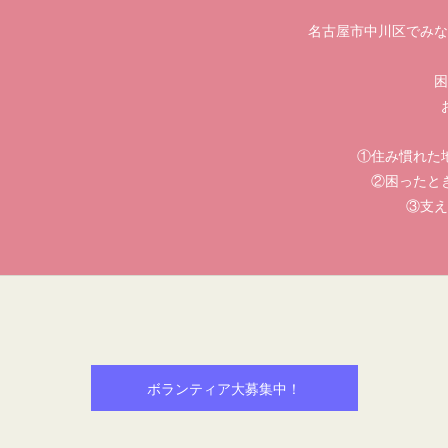
名古屋市中川区でみな
困
①住み慣れた
②困ったと
③支え
ボランティア大募集中！