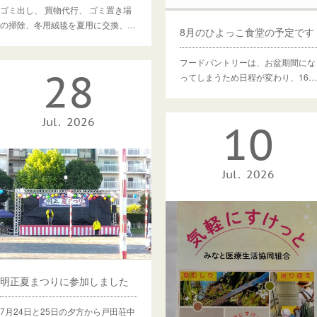
ゴミ出し、 買物代行、 ゴミ置き場
の掃除、冬用絨毯を夏用に交換、…
8月のひよっこ食堂の予定です
フードパントリーは、お盆期間にな
28
ってしまうため日程が変わり、16…
Jul
2026
10
Jul
2026
明正夏まつりに参加しました
7月24日と25日の夕方から戸田荘中