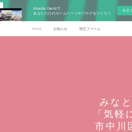
Ameba Owndで
今す
あなただけのホームページやブログをつくろう
Home
お知らせ
明正ファーム
みな
「気軽に
市中川