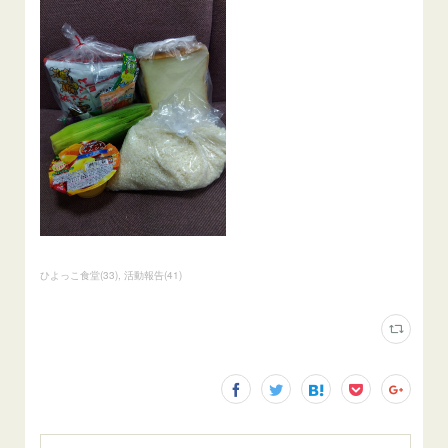
ひよっこ食堂
(
33
)
活動報告
(
41
)