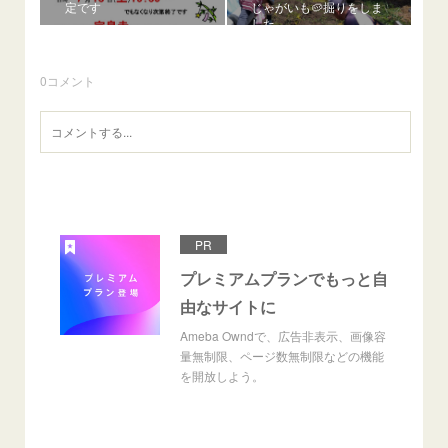
定です
じゃがいも🥔掘りをしま
した
0
コメント
PR
プレミアムプランでもっと自
由なサイトに
Ameba Owndで、広告非表示、画像容
量無制限、ページ数無制限などの機能
を開放しよう。