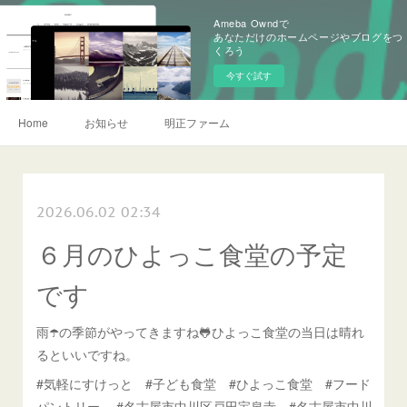
Ameba Owndで
あなただけのホームページやブログをつ
くろう
今すぐ試す
Home
お知らせ
明正ファーム
2026.06.02 02:34
６月のひよっこ食堂の予定
です
雨☂️の季節がやってきますね🐸ひよっこ食堂の当日は晴れ
るといいですね。
#気軽にすけっと #子ども食堂 #ひよっこ食堂 #フード
パントリー #名古屋市中川区戸田宝泉寺 #名古屋市中川