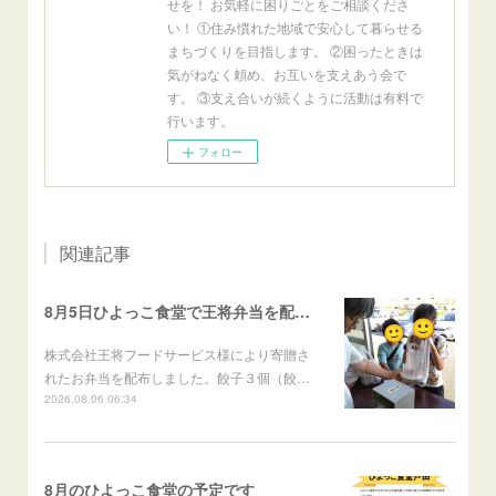
せを！ お気軽に困りごとをご相談くださ
い！ ①住み慣れた地域で安心して暮らせる
まちづくりを目指します。 ②困ったときは
気がねなく頼め、お互いを支えあう会で
す。 ③支え合いが続くように活動は有料で
行います。
フォロー
関連記事
8月5日ひよっこ食堂で王将弁当を配布しました
株式会社王将フードサービス様により寄贈さ
れたお弁当を配布しました。餃子３個（餃…
2026.08.06 06:34
8月のひよっこ食堂の予定です