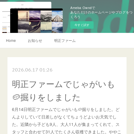
Ameba Owndで
あなただけのホームページやブログをつ
くろう
今すぐ試す
Home
お知らせ
明正ファーム
2026.06.17 01:26
明正ファームでじゃがいも
🥔掘りをしました
6月14日明正ファームでじゃがいも🥔掘りをしました。ど
んよりしていて日差しがなくてちょうどよいお天気でし
た。近隣から子ども9人、大人11人が集まってくれて、ス
タッフと合わせて31人でたくさん収穫できました。ややこ