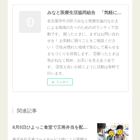
みなと医療生活協同組合 「気軽にすけっと」 - 名古屋市中川区の地域型相互ボランティア
名古屋市中川区でみなと医療生協のなかま
による地域の方々のためのボランティア活
動です。 困ったときに、まずはお問い合わ
せを！ お気軽に困りごとをご相談くださ
い！ ①住み慣れた地域で安心して暮らせる
まちづくりを目指します。 ②困ったときは
気がねなく頼め、お互いを支えあう会で
す。 ③支え合いが続くように活動は有料で
行います。
フォロー
関連記事
8月5日ひよっこ食堂で王将弁当を配布しました
株式会社王将フードサービス様により寄贈さ