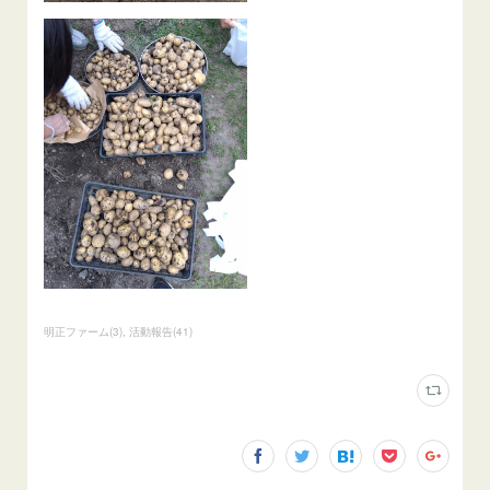
明正ファーム
(
3
)
活動報告
(
41
)