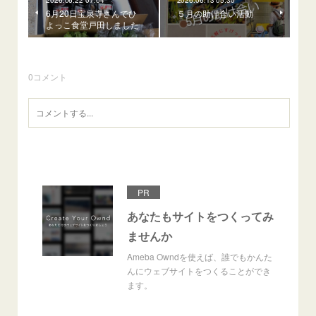
6月20日宝泉寺さんでひ
５月の助け合い活動
よっこ食堂戸田しました
0
コメント
PR
あなたもサイトをつくってみ
ませんか
Ameba Owndを使えば、誰でもかんた
んにウェブサイトをつくることができ
ます。